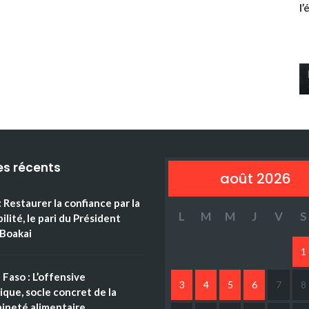
l
es récents
août 2026
: Restaurer la confiance par la
L
M
M
J
V
S
ilité, le pari du Président
Boakai
1
 Faso : L’offensive
3
4
5
6
7
8
ique, socle concret de la
ineté alimentaire