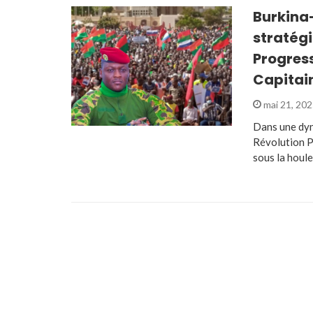
Burkina
stratégi
Progress
Capitai
mai 21, 20
Dans une dyn
Révolution P
sous la houl