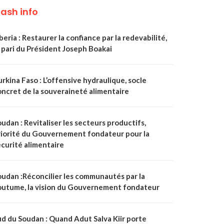
lash info
beria : Restaurer la confiance par la redevabilité,
 pari du Président Joseph Boakai
rkina Faso : L’offensive hydraulique, socle
oncret de la souveraineté alimentaire
udan : Revitaliser les secteurs productifs,
riorité du Gouvernement fondateur pour la
écurité alimentaire
oudan :Réconcilier les communautés par la
outume, la vision du Gouvernement fondateur
ud du Soudan : Quand Adut Salva Kiir porte