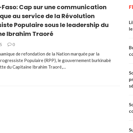
-Faso: Cap sur une communication
F
que au service de la Révolution
Li
iste Populaire sous le leadership du
le
ne Ibrahim Traoré
25
0
Bu
amique de refondation de la Nation marquée par la
c
rogressiste Populaire (RPP), le gouvernement burkinabè
ette du Capitaine Ibrahim Traoré,…
So
p
s
S
c
S