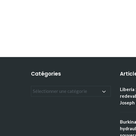
Catégories
Articl
Liberia 
redevab
Joseph 
Burkina
hydraul
souvera