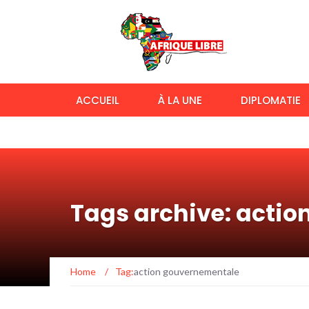
ACCUEIL
À LA UNE
DIPLOMATIE
Tags archive: acti
Home
/
Tag:
action gouvernementale