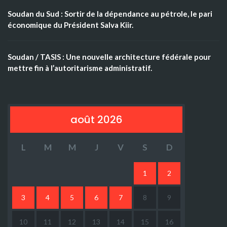
Soudan du Sud : Sortir de la dépendance au pétrole, le pari
économique du Président Salva Kiir.
Soudan / TASIS : Une nouvelle architecture fédérale pour
mettre fin à l’autoritarisme administratif.
août 2026
L
M
M
J
V
S
D
1
2
3
4
5
6
7
8
9
10
11
12
13
14
15
16