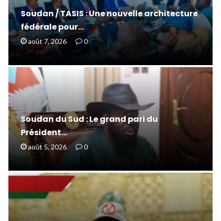
Soudan / TASIS : Une nouvelle architecture
fédérale pour…
août 7, 2026
0
Soudan du Sud : Le grand pari du
Président…
août 5, 2026
0