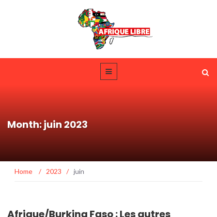
Month: juin 2023
Home
/
2023
/
juin
Afrique/Burkina Faso : Les autres