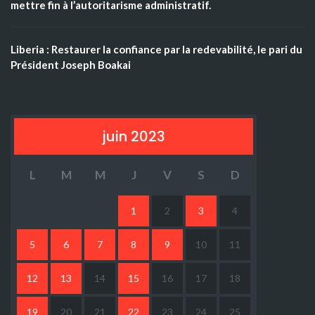
mettre fin à l’autoritarisme administratif.
Liberia : Restaurer la confiance par la redevabilité, le pari du
Président Joseph Boakai
juin 2023
L
M
M
J
V
S
D
1
2
3
4
5
6
7
8
9
10
11
12
13
14
15
16
17
18
19
20
21
22
23
24
25