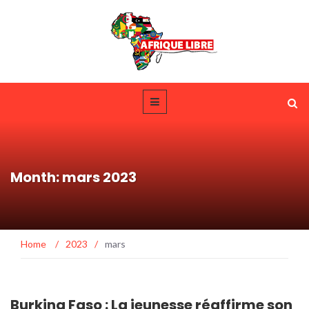
Month: mars 2023
Home
/
2023
/
mars
Burkina Faso : La jeunesse réaffirme son