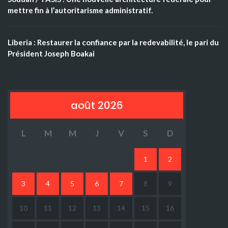
mettre fin à l’autoritarisme administratif.
Liberia : Restaurer la confiance par la redevabilité, le pari du
Président Joseph Boakai
août 2026
L
M
M
J
V
S
D
1
2
3
4
5
6
7
8
9
10
11
12
13
14
15
16