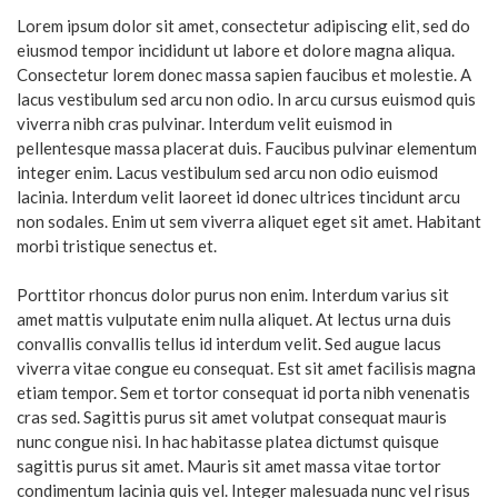
Lorem ipsum dolor sit amet, consectetur adipiscing elit, sed do
eiusmod tempor incididunt ut labore et dolore magna aliqua.
Consectetur lorem donec massa sapien faucibus et molestie. A
lacus vestibulum sed arcu non odio. In arcu cursus euismod quis
viverra nibh cras pulvinar. Interdum velit euismod in
pellentesque massa placerat duis. Faucibus pulvinar elementum
integer enim. Lacus vestibulum sed arcu non odio euismod
lacinia. Interdum velit laoreet id donec ultrices tincidunt arcu
non sodales. Enim ut sem viverra aliquet eget sit amet. Habitant
morbi tristique senectus et.
Porttitor rhoncus dolor purus non enim. Interdum varius sit
amet mattis vulputate enim nulla aliquet. At lectus urna duis
convallis convallis tellus id interdum velit. Sed augue lacus
viverra vitae congue eu consequat. Est sit amet facilisis magna
etiam tempor. Sem et tortor consequat id porta nibh venenatis
cras sed. Sagittis purus sit amet volutpat consequat mauris
nunc congue nisi. In hac habitasse platea dictumst quisque
sagittis purus sit amet. Mauris sit amet massa vitae tortor
condimentum lacinia quis vel. Integer malesuada nunc vel risus