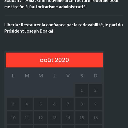
Soudan / TASIS : Une nouvelle architecture fédérale pour
mettre fin à l’autoritarisme administratif.
Liberia : Restaurer la confiance par la redevabilité, le pari du
Président Joseph Boakai
août 2020
L
M
M
J
V
S
D
1
2
3
4
5
6
7
8
9
10
11
12
13
14
15
16