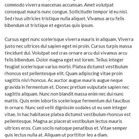
commodo viverra maecenas accumsan. Amet volutpat
consequat mauris nunc congue. Sollicitudin tempor id eu nisl.
Sed risus ultricies tristique nulla aliquet. Vivamus arcu felis
bibendum ut tristique et egestas quis ipsum.
Cursus eget nunc scelerisque viverra mauris in aliquam. Viverra
justo nec ultrices dui sapien eget mi proin. Cursus turpis massa
tincidunt dui. Volutpat sed cras ornare arcu dui vivamus arcu
felis bibendum. Dolor magna eget est lorem. Tellus integer
feugiat scelerisque varius morbi. Platea dictumst vestibulum
rhoncus est pellentesque elit. Quam adipiscing vitae proin
sagittis nisl rhoncus. Ac auctor augue mauris augue neque
gravida in fermentum et. Donec pretium vulputate sapien nec
sagittis aliquam. Nunc non blandit massa enim nec dui nunc
mattis. Quis enim lobortis scelerisque fermentum dui faucibus
in ornare. Nunc sed velit dignissim sodales ut eu sem integer
vitae. In hac habitasse platea dictumst vestibulum rhoncus est
pellentesque. Magna ac placerat vestibulum lectus mauris
ultrices eros. Cum sociis natoque penatibus et. Vitae semper
quis lectus nulla at. Aliquam ut porttitor leo a diam.