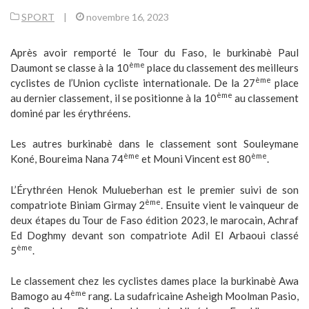
SPORT
|
novembre 16, 2023
Après avoir remporté le Tour du Faso, le burkinabè Paul
ème
Daumont se classe à la 10
place du classement des meilleurs
ème
cyclistes de l’Union cycliste internationale. De la 27
place
ème
au dernier classement, il se positionne à la 10
au classement
dominé par les érythréens.
Les autres burkinabè dans le classement sont Souleymane
ème
ème
Koné, Boureima Nana 74
et Mouni Vincent est 80
.
L’Érythréen Henok Mulueberhan est le premier suivi de son
ème
compatriote Biniam Girmay 2
. Ensuite vient le vainqueur de
deux étapes du Tour de Faso édition 2023, le marocain, Achraf
Ed Doghmy devant son compatriote Adil El Arbaoui classé
ème
5
.
Le classement chez les cyclistes dames place la burkinabè Awa
ème
Bamogo au 4
rang. La sudafricaine Asheigh Moolman Pasio,