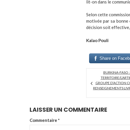
lit-on dans le communi
Selon cette commission 
motivée par sa bonne c
décision soit effective
Kalao Pouli
Share on Face
BURKINA-FASO 
TERRITOIRE/L’ARTI
GROUPE D’ACTION 
RENSEIGNEMENTS LIV
LAISSER UN COMMENTAIRE
Commentaire
*