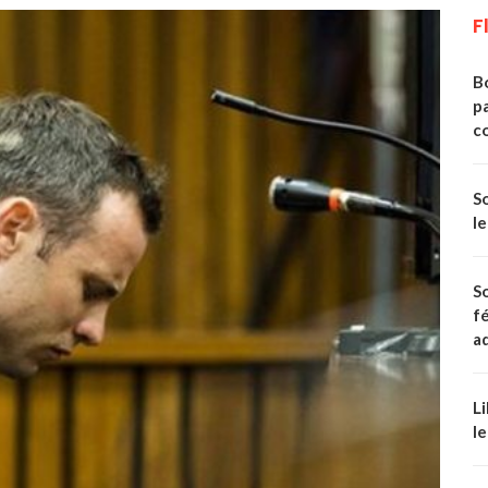
F
Bo
p
c
S
le
S
fé
ad
Li
le