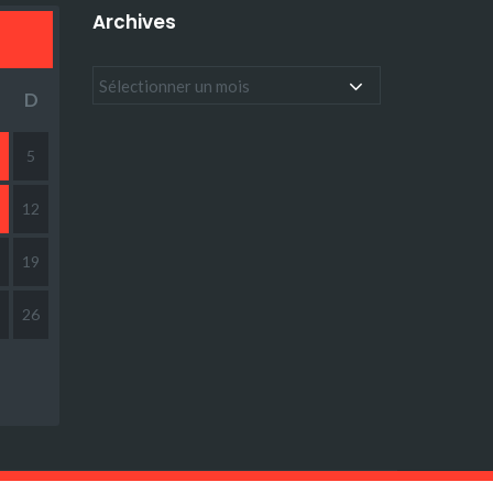
Archives
D
5
12
19
26