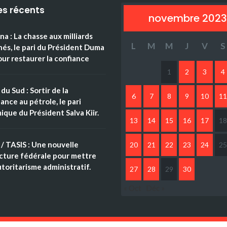
es récents
novembre 2023
a : La chasse aux milliards
L
M
M
J
V
S
és, le pari du Président Duma
ur restaurer la confiance
1
2
3
4
du Sud : Sortir de la
6
7
8
9
10
11
nce au pétrole, le pari
que du Président Salva Kiir.
13
14
15
16
17
18
/ TASIS : Une nouvelle
20
21
22
23
24
25
cture fédérale pour mettre
autoritarisme administratif.
27
28
29
30
« Oct
Déc »