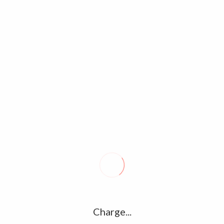
Faso: Contribution des fonctionnaires
F
rt de paix, un devoir citoyen
Bo
 2024
0
D
de la transition, le Capitaine Ibrahim Traoré, le Chef suprême
valorise la prise en charge des Volontaires pour la défense
So
Ki
So
co
S
me
p
Charge...
So