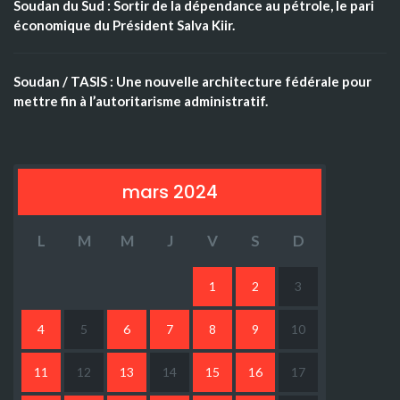
Soudan du Sud : Sortir de la dépendance au pétrole, le pari
économique du Président Salva Kiir.
Soudan / TASIS : Une nouvelle architecture fédérale pour
mettre fin à l’autoritarisme administratif.
mars 2024
L
M
M
J
V
S
D
1
2
3
4
5
6
7
8
9
10
11
12
13
14
15
16
17