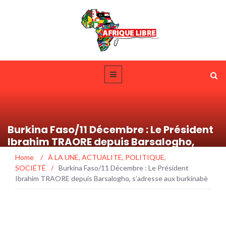
Burkina Faso/11 Décembre : Le Président
Ibrahim TRAORE depuis Barsalogho,
s’adresse aux burkinabè
Home
/
À LA UNE
,
ACTUALITE
,
POLITIQUE
,
SOCIÉTÉ
/
Burkina Faso/11 Décembre : Le Président
Ibrahim TRAORE depuis Barsalogho, s’adresse aux burkinabè