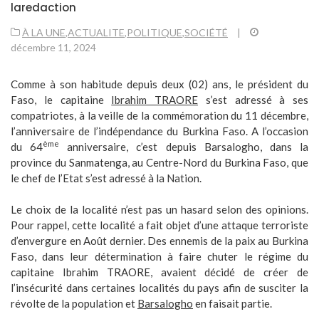
laredaction
À LA UNE
,
ACTUALITE
,
POLITIQUE
,
SOCIÉTÉ
|
décembre 11, 2024
Comme à son habitude depuis deux (02) ans, le président du
Faso, le capitaine
Ibrahim TRAORE
s’est adressé à ses
compatriotes, à la veille de la commémoration du 11 décembre,
l’anniversaire de l’indépendance du Burkina Faso. A l’occasion
ème
du 64
anniversaire, c’est depuis Barsalogho, dans la
province du Sanmatenga, au Centre-Nord du Burkina Faso, que
le chef de l’Etat s’est adressé à la Nation.
Le choix de la localité n’est pas un hasard selon des opinions.
Pour rappel, cette localité a fait objet d’une attaque terroriste
d’envergure en Août dernier. Des ennemis de la paix au Burkina
Faso, dans leur détermination à faire chuter le régime du
capitaine Ibrahim TRAORE, avaient décidé de créer de
l’insécurité dans certaines localités du pays afin de susciter la
révolte de la population et
Barsalogho
en faisait partie.