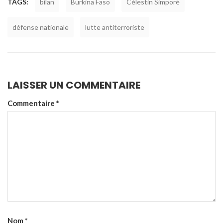
TAGS:
bilan
Burkina Faso
Célestin Simporé
défense nationale
lutte antiterroriste
LAISSER UN COMMENTAIRE
Commentaire
*
Nom
*