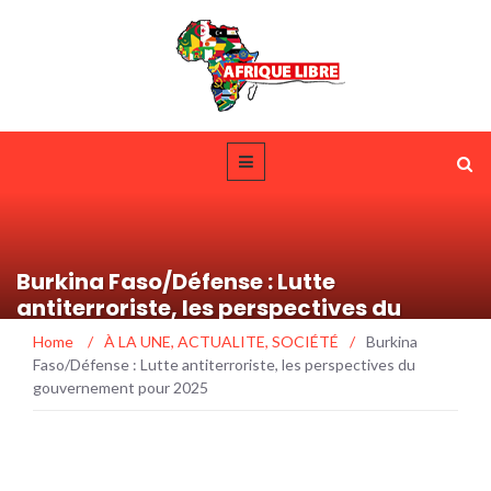
Burkina Faso/Défense : Lutte
antiterroriste, les perspectives du
gouvernement pour 2025
Home
/
À LA UNE
,
ACTUALITE
,
SOCIÉTÉ
/
Burkina
Faso/Défense : Lutte antiterroriste, les perspectives du
gouvernement pour 2025