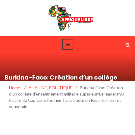
Burkina-Faso: Création d’un collège
d’enseignement militaire supérieur/Le
Home
/
À LA UNE
,
POLITIQUE
/
Burkina-Faso: Création
leadership éclairé du Capitaine Ibrahim
d’un collège d’enseignement militaire supérieur/Le leadership
Traoré pour un Faso résilient et
éclairé du Capitaine Ibrahim Traoré pour un Faso résilient et
souverain
souverain