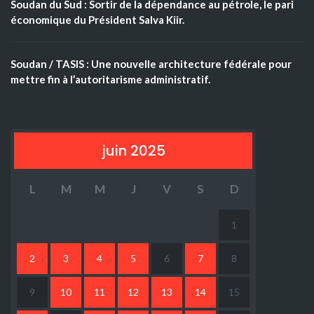
Soudan du Sud : Sortir de la dépendance au pétrole, le pari
économique du Président Salva Kiir.
Soudan / TASIS : Une nouvelle architecture fédérale pour
mettre fin à l’autoritarisme administratif.
juin 2025
L
M
M
J
V
S
D
1
2
3
4
5
6
7
8
9
10
11
12
13
14
15