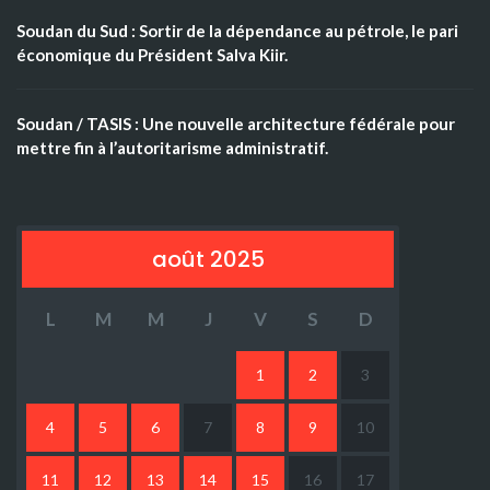
Soudan du Sud : Sortir de la dépendance au pétrole, le pari
économique du Président Salva Kiir.
Soudan / TASIS : Une nouvelle architecture fédérale pour
mettre fin à l’autoritarisme administratif.
août 2025
L
M
M
J
V
S
D
1
2
3
4
5
6
7
8
9
10
11
12
13
14
15
16
17