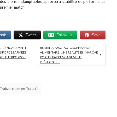
 des Lions Indomptables apportera stabilité et performance
 premier match.
book
Tweet
Follow us
Save
O: L’ENGAGEMENT
BURKINA-FASO: AUTOSUFFISANCE
S FORCES ARMÉES
ALIMENTAIRE, UNE RÉALITÉ EN MARCHE
E LE TERRORISME
PORTÉE PAR L’ENGAGEMENT
PRÉSIDENTIEL
Trabzonspor en Turquie