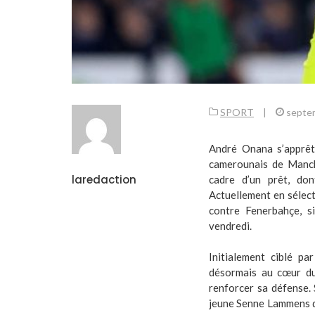
SPORT
|
septe
André Onana s’apprêt
camerounais de Manch
laredaction
cadre d’un prêt, don
Actuellement en sélect
contre Fenerbahçe, s
vendredi.
Initialement ciblé pa
désormais au cœur du
renforcer sa défense. 
jeune Senne Lammens da