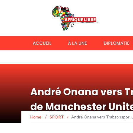
ACCUEIL
À LA UNE
DIPLOMATIE
André Onana vers Tr
de Manchester Unit
Home
/
SPORT
/
André Onana vers Trabzonspor: u