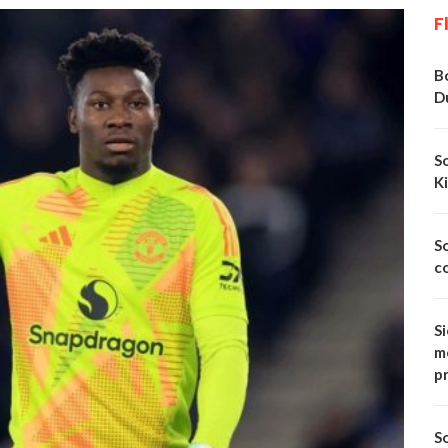
F
Bo
D
So
Ki
So
co
S
me
p
So