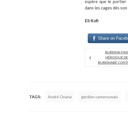
espère que le portier
dans les cages dès son
Eli Kofi
Share on Face
BURKINA-FAS
HÉROÏQUE DE
BURKINABÈ CONTR
TAGS:
André Onana
gardien camerounais