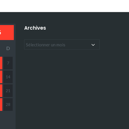
Archives
5
D
7
14
21
28