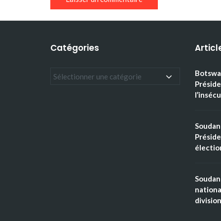
Catégories
Articl
Botswan
Présid
l’insécu
Soudan 
Préside
électio
Soudan 
nationa
divisio