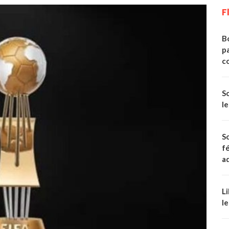
F
Bo
p
c
S
le
S
fé
ad
Li
le