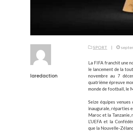
SPORT
|
septe
La FIFA franchit une n
le lancement de la tou
laredaction
novembre au 7 décem
quatrième épreuve mon
monde de football, le 
Seize équipes venues d
inaugurale, réparties 
Maroc et la Tanzanie,
L’UEFA et la Confédér
que la Nouvelle-Zéland