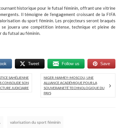
ournant historique pour le futsal féminin, offrant une vitrine
émergents. Il témoigne de l’engagement croissant de la FIFA
 valorisation du sport féminin. Les projecteurs seront braqués
ù se jouera une compétition intense, technique et pleine de
 du futsal au féminin.
book
Tweet
Follow us
Save
STICE SAHÉLIENNE
NIGER: NIAMEY–MOSCOU, UNE
AES CONSOLIDE SON
ALLIANCE ACADÉMIQUE POUR LA
CTURE JUDICIAIRE
SOUVERAINETÉ TECHNOLOGIQUE DU
PAYS
A
valorisation du sport féminin