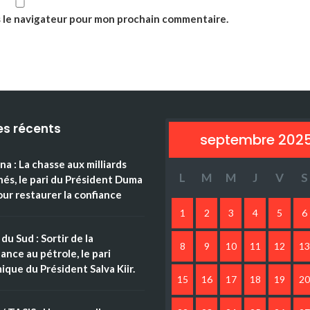
s le navigateur pour mon prochain commentaire.
es récents
septembre 202
a : La chasse aux milliards
L
M
M
J
V
S
és, le pari du Président Duma
ur restaurer la confiance
1
2
3
4
5
6
du Sud : Sortir de la
8
9
10
11
12
13
nce au pétrole, le pari
que du Président Salva Kiir.
15
16
17
18
19
20