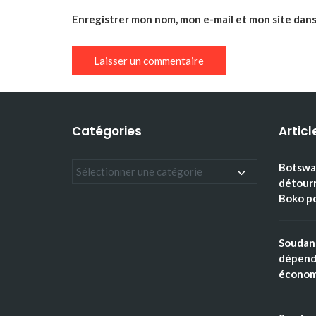
Enregistrer mon nom, mon e-mail et mon site dan
Catégories
Articl
Botswan
détourn
Boko po
Soudan 
dépenda
économi