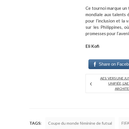
Ce tournoi marque un t
mondiale aux talents 
pour l’inclusion et la
sur les Philippines, o
promesses pour l’avenir
Eli Kofi
Share on Face
AES: VERS UNE JU
UNIFIÉE, L’
ARCHITE
TAGS:
Coupe du monde féminine de futsal
FIF