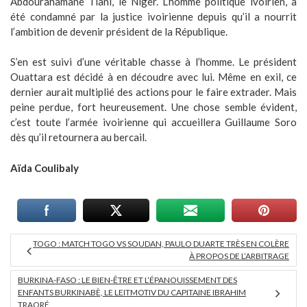
Abdourahamane Tiani, le Niger. L’homme politique ivoirien, a
été condamné par la justice ivoirienne depuis qu’il a nourrit
l’ambition de devenir président de la République.
S’en est suivi d’une véritable chasse à l’homme. Le président
Ouattara est décidé à en découdre avec lui. Même en exil, ce
dernier aurait multiplié des actions pour le faire extrader. Mais
peine perdue, fort heureusement. Une chose semble évident,
c’est toute l’armée ivoirienne qui accueillera Guillaume Soro
dès qu’il retournera au bercail.
Aïda Coulibaly
TOGO : MATCH TOGO VS SOUDAN, PAULO DUARTE TRÈS EN COLÈRE
À PROPOS DE L’ARBITRAGE
BURKINA-FASO : LE BIEN-ÊTRE ET L’ÉPANOUISSEMENT DES
ENFANTS BURKINABÈ, LE LEITMOTIV DU CAPITAINE IBRAHIM
TRAORÉ