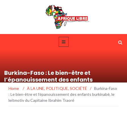
Burkina-Faso : Le bien-être et
l’épanouissement des enfants
burkinabè, le leitmotiv du Capitaine
Home
/
À LA UNE
,
POLITIQUE
,
SOCIÉTÉ
/
Burkina-Faso
Ibrahim Traoré
: Le bien-être et l’épanouissement des enfants burkinabè, le
leitmotiv du Capitaine Ibrahim Traoré