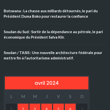
Botswana : La chasse aux milliards détournés, le pari du
Président Duma Boko pour restaurer la confiance
Soudan du Sud : Sortir de la dépendance au pétrole, le pari
économique du Président Salva Kiir.
Soudan / TASIS : Une nouvelle architecture fédérale pour
mettre fin à l’autoritarisme administratif.
avril 2024
L
M
M
J
V
S
D
1
2
3
4
5
6
7