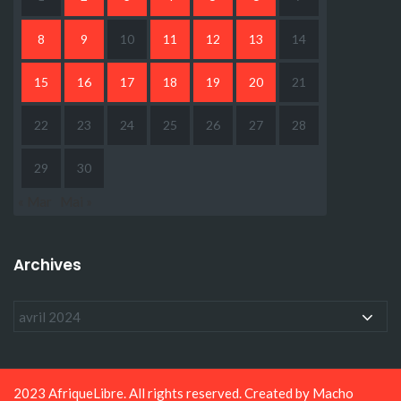
8
9
10
11
12
13
14
15
16
17
18
19
20
21
22
23
24
25
26
27
28
29
30
« Mar
Mai »
Archives
2023 AfriqueLibre. All rights reserved. Created by
Macho