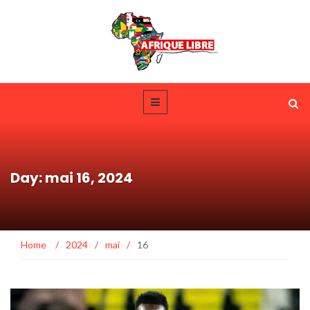
Day: mai 16, 2024
Home
/
2024
/
mai
/
16