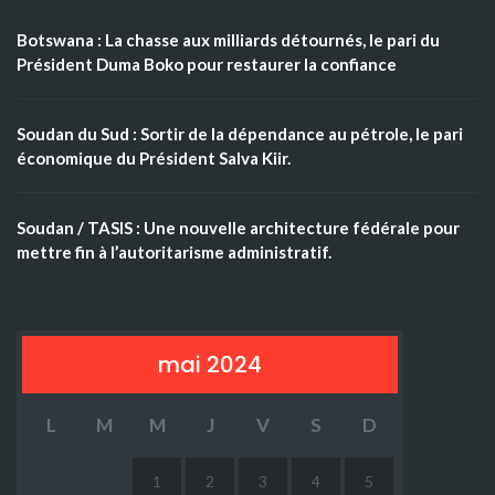
Botswana : La chasse aux milliards détournés, le pari du
Président Duma Boko pour restaurer la confiance
Soudan du Sud : Sortir de la dépendance au pétrole, le pari
économique du Président Salva Kiir.
Soudan / TASIS : Une nouvelle architecture fédérale pour
mettre fin à l’autoritarisme administratif.
mai 2024
L
M
M
J
V
S
D
1
2
3
4
5