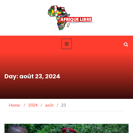
Day: août 23, 2024
Home
/
2024
/
août
/
23