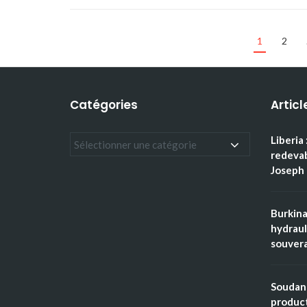
1
2
Catégories
Articl
Liberia 
redevab
Joseph 
Burkina
hydraul
souvera
Soudan 
product