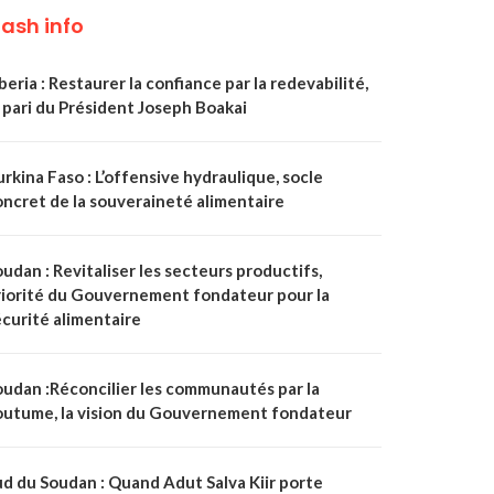
lash info
beria : Restaurer la confiance par la redevabilité,
 pari du Président Joseph Boakai
rkina Faso : L’offensive hydraulique, socle
oncret de la souveraineté alimentaire
udan : Revitaliser les secteurs productifs,
riorité du Gouvernement fondateur pour la
écurité alimentaire
oudan :Réconcilier les communautés par la
outume, la vision du Gouvernement fondateur
ud du Soudan : Quand Adut Salva Kiir porte