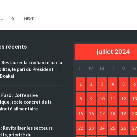
…
6
NEXT
es récents
juillet 2024
: Restaurer la confiance par la
L
M
M
J
V
S
ilité, le pari du Président
Boakai
1
2
3
4
5
6
 Faso : L’offensive
8
9
10
11
12
13
ique, socle concret de la
ineté alimentaire
15
16
17
18
19
20
: Revitaliser les secteurs
22
23
24
25
26
27
ifs, priorité du