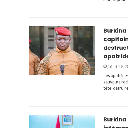
Burkina 
capitai
destruct
apatrid
juillet 29, 
Les apatrides
sauveurs rec
tête, détruir
Burkina
intègres