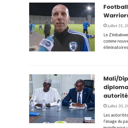
Football
Warrior
juillet 31, 
Le Zimbabwe 
comme nouvel
éliminatoire
Mali/Di
diplomat
autorité
juillet 30, 
Les autorités
l’image du pa
monde pour 