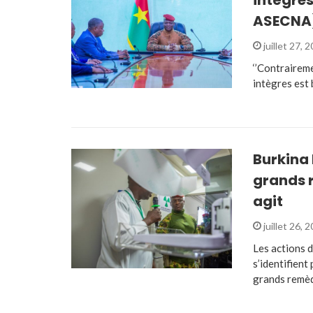
ASECNA
juillet 27, 
‘’Contraireme
intègres est 
Burkina
grands 
agit
juillet 26, 
Les actions 
s’identifient
grands remè