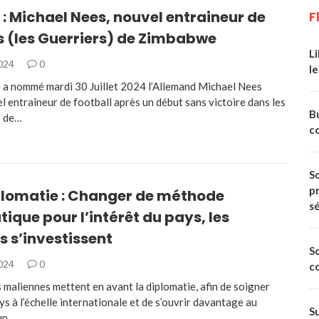
 : Michael Nees, nouvel entraineur de
F
s (les Guerriers) de Zimbabwe
Li
2024
0
le
a nommé mardi 30 Juillet 2024 l’Allemand Michael Nees
 entraîneur de football après un début sans victoire dans les
Bu
s de…
c
So
p
plomatie : Changer de méthode
s
ique pour l’intérêt du pays, les
s s’investissent
S
2024
0
c
 maliennes mettent en avant la diplomatie, afin de soigner
ys à l’échelle internationale et de s’ouvrir davantage au
S
un…