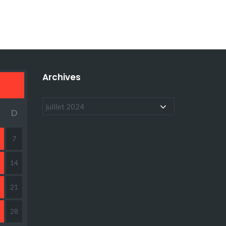
Archives
D
7
14
21
28