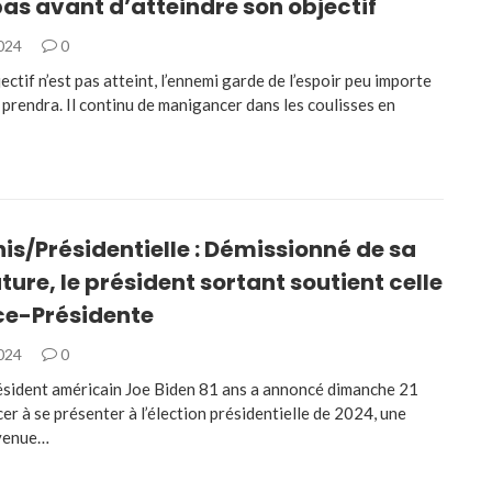
as avant d’atteindre son objectif
2024
0
jectif n’est pas atteint, l’ennemi garde de l’espoir peu importe
l prendra. Il continu de manigancer dans les coulisses en
is/Présidentielle : Démissionné de sa
ure, le président sortant soutient celle
ice-Présidente
2024
0
sident américain Joe Biden 81 ans a annoncé dimanche 21
cer à se présenter à l’élection présidentielle de 2024, une
venue…