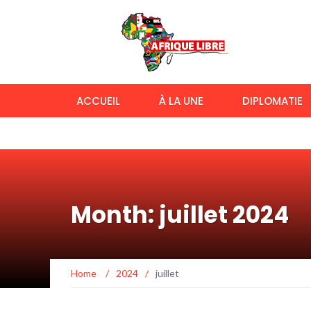
ACCUEIL
À LA UNE
DIPLOMATIE
Month: juillet 2024
Home
/
2024
/
juillet