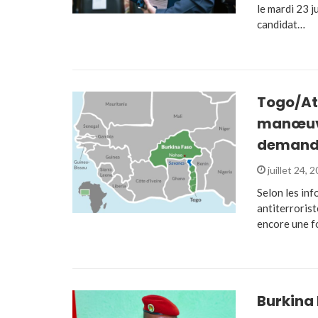
le mardi 23 j
candidat…
Togo/Att
manœuvr
demand
juillet 24, 
Selon les in
antiterrorist
encore une f
Burkina 