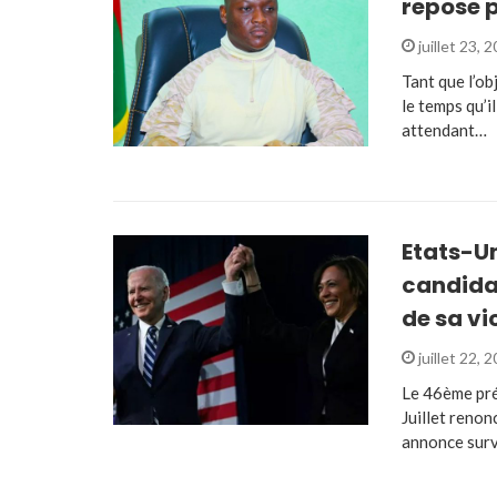
repose p
juillet 23, 
Tant que l’ob
le temps qu’i
attendant…
Etats-Un
candidat
de sa v
juillet 22, 
Le 46ème pré
Juillet renon
annonce sur