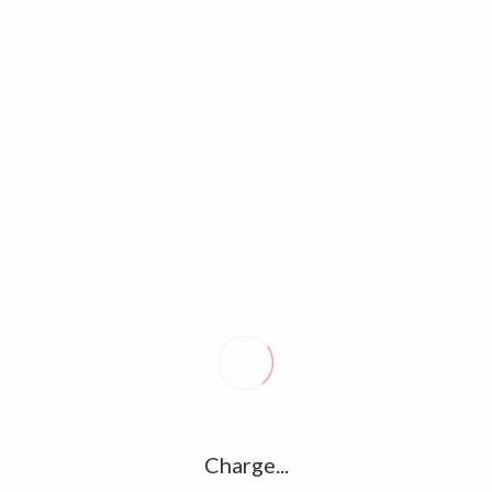
 Faso/Sécurité : Le Pays des hommes
F
 est bien fréquentable (Président
Li
)
le
2024
0
nt à ce qui se dit sur le Burkina Faso, le pays des Hommes
Bu
bien fréquentable’’ a affirmé le président sortant de l’Agence…
c
So
p
s
S
c
Charge...
S