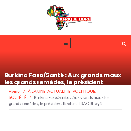
Burkina Faso/Santé : Aux grands maux
les grands remèdes, le président
Ibrahim TRAORE agit
Home
/
À LA UNE
,
ACTUALITE
,
POLITIQUE
,
SOCIÉTÉ
/
Burkina Faso/Santé : Aux grands maux les
grands remèdes, le président Ibrahim TRAORE agit