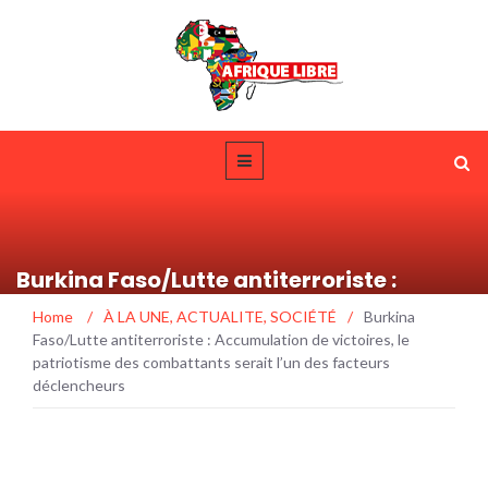
Burkina Faso/Lutte antiterroriste :
Accumulation de victoires, le
Home
/
À LA UNE
,
ACTUALITE
,
SOCIÉTÉ
/
Burkina
patriotisme des combattants serait l’un
Faso/Lutte antiterroriste : Accumulation de victoires, le
des facteurs déclencheurs
patriotisme des combattants serait l’un des facteurs
déclencheurs