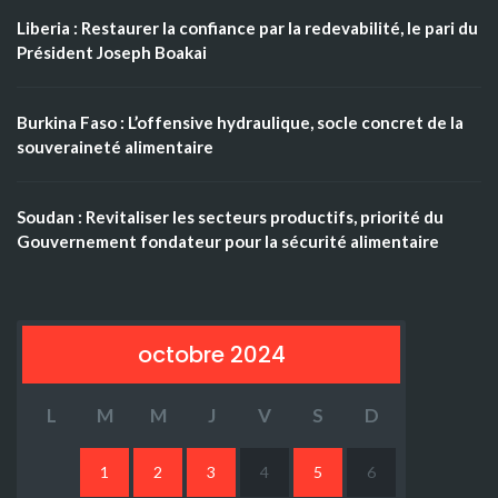
Liberia : Restaurer la confiance par la redevabilité, le pari du
Président Joseph Boakai
Burkina Faso : L’offensive hydraulique, socle concret de la
souveraineté alimentaire
Soudan : Revitaliser les secteurs productifs, priorité du
Gouvernement fondateur pour la sécurité alimentaire
octobre 2024
L
M
M
J
V
S
D
1
2
3
4
5
6