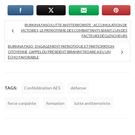
BURKINA FASO/LUTTE ANTITERRORISTE : ACCUMULATION DE
VICTOIRES, LE PATRIOTISME DES COMBATTANTS SERAIT L’UN DES
FACTEURS DÉCLENCHEURS
BURKINA FASO : ENGAGEMENT PATRIOTIQUE ET PARTICIPATION
CITOYENNE, L’APPEL DU PRÉSIDENT IBRAHIM TROARE A EU UN
ÉCHO FAVORABLE
TAGS:
Confédération AES
défense
force conjointe
formation
lutte antiterroriste