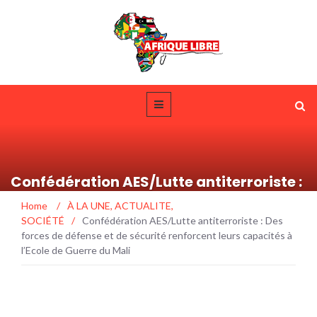
Confédération AES/Lutte antiterroriste :
Des forces de défense et de sécurité
Home
/
À LA UNE
,
ACTUALITE
,
renforcent leurs capacités à l’Ecole de
SOCIÉTÉ
/
Confédération AES/Lutte antiterroriste : Des
Guerre du Mali
forces de défense et de sécurité renforcent leurs capacités à
l’Ecole de Guerre du Mali