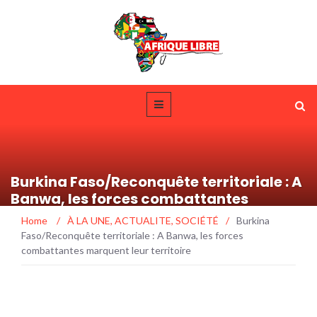
Burkina Faso/Reconquête territoriale : A
Banwa, les forces combattantes
marquent leur territoire
Home
/
À LA UNE
,
ACTUALITE
,
SOCIÉTÉ
/
Burkina
Faso/Reconquête territoriale : A Banwa, les forces
combattantes marquent leur territoire