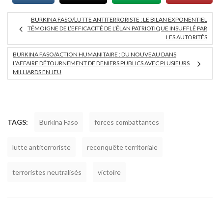
BURKINA FASO/LUTTE ANTITERRORISTE : LE BILAN EXPONENTIEL
TÉMOIGNE DE L’EFFICACITÉ DE L’ÉLAN PATRIOTIQUE INSUFFLÉ PAR
LES AUTORITÉS
BURKINA FASO/ACTION HUMANITAIRE : DU NOUVEAU DANS
L’AFFAIRE DÉTOURNEMENT DE DENIERS PUBLICS AVEC PLUSIEURS
MILLIARDS EN JEU
TAGS:
Burkina Faso
forces combattantes
lutte antiterroriste
reconquête territoriale
terroristes neutralisés
victoire