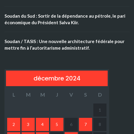
Soudan du Sud : Sortir de la dépendance au pétrole, le pari
économique du Président Salva Kiir.
Soudan / TASIS : Une nouvelle architecture fédérale pour
mettre fin à l’autoritarisme administratif.
décembre 2024
L
M
M
J
V
S
D
1
2
3
4
5
6
7
8