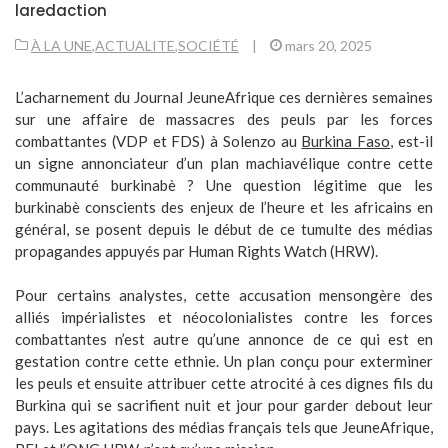
laredaction
À LA UNE
,
ACTUALITE
,
SOCIÉTÉ
|
mars 20, 2025
L’acharnement du Journal JeuneAfrique ces dernières semaines
sur une affaire de massacres des peuls par les forces
combattantes (VDP et FDS) à Solenzo au
Burkina Faso
, est-il
un signe annonciateur d’un plan machiavélique contre cette
communauté burkinabè ? Une question légitime que les
burkinabè conscients des enjeux de l’heure et les africains en
général, se posent depuis le début de ce tumulte des médias
propagandes appuyés par Human Rights Watch (HRW).
Pour certains analystes, cette accusation mensongère des
alliés impérialistes et néocolonialistes contre les forces
combattantes n’est autre qu’une annonce de ce qui est en
gestation contre cette ethnie. Un plan conçu pour exterminer
les peuls et ensuite attribuer cette atrocité à ces dignes fils du
Burkina qui se sacrifient nuit et jour pour garder debout leur
pays. Les agitations des médias français tels que JeuneAfrique,