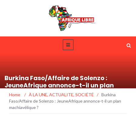
Burkina Faso/Affaire de Solenzo :
JeuneAfrique annonce-t-il un plan
machiavélique ?
Home
/
À LA UNE
,
ACTUALITE
,
SOCIÉTÉ
/
Burkina
Faso/Affaire de Solenzo : JeuneAfrique annonce-t-il un plan
machiavélique ?