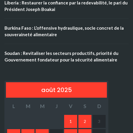
Liberia : Restaurer la confiance par la redevabilité, le pari du
Président Joseph Boakai
Burkina Faso : L’offensive hydraulique, socle concret de la
souveraineté alimentaire
Soudan : Revitaliser les secteurs productifs, priorité du
Gouvernement fondateur pour la sécurité alimentaire
août 2025
L
M
M
J
V
S
D
1
2
3