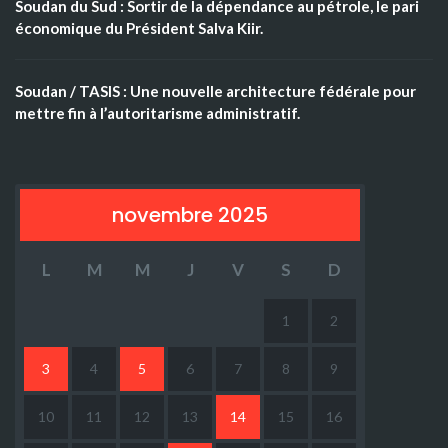
Soudan du Sud : Sortir de la dépendance au pétrole, le pari
économique du Président Salva Kiir.
Soudan / TASIS : Une nouvelle architecture fédérale pour
mettre fin à l’autoritarisme administratif.
novembre 2025
L
M
M
J
V
S
D
1
2
3
4
5
6
7
8
9
10
11
12
13
14
15
16