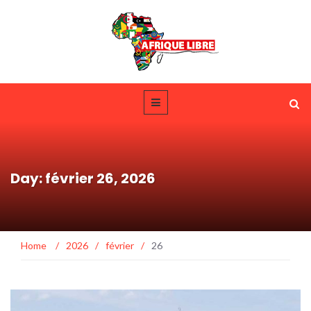
Day: février 26, 2026
Home
/
2026
/
février
/
26