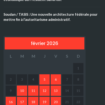
Soudan / TASIS : Une nouvelle architecture fédérale pour
mettre fin à l’autoritarisme administratif.
février 2026
L
M
M
J
V
S
D
1
2
3
4
5
6
7
8
9
10
11
12
13
14
15
16
17
18
19
20
21
22