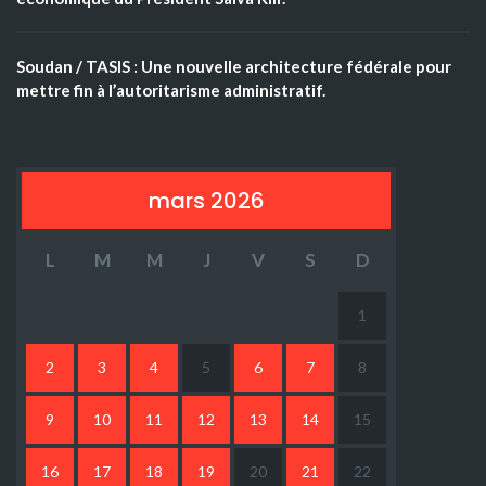
Soudan / TASIS : Une nouvelle architecture fédérale pour
mettre fin à l’autoritarisme administratif.
mars 2026
L
M
M
J
V
S
D
1
2
3
4
5
6
7
8
9
10
11
12
13
14
15
16
17
18
19
20
21
22