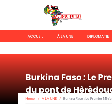
ACCUEIL
À LA UNE
DIPLOMATIE
Burkina Faso : Le Pre
du pont de Hèrèdou
Home
/
À LA UNE
/
Burkina Faso : Le Premier Minis