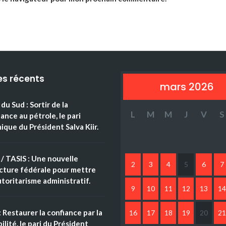
es récents
mars 2026
du Sud : Sortir de la
L
M
M
J
V
S
nce au pétrole, le pari
que du Président Salva Kiir.
/ TASIS : Une nouvelle
2
3
4
5
6
7
cture fédérale pour mettre
autoritarisme administratif.
9
10
11
12
13
14
: Restaurer la confiance par la
16
17
18
19
20
21
ilité, le pari du Président