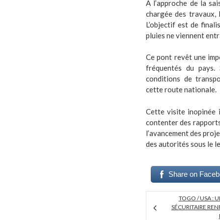
À l’approche de la sai
chargée des travaux, P
L’objectif est de final
pluies ne viennent entr
Ce pont revêt une impo
fréquentés du pays. 
conditions de transp
cette route nationale.
Cette visite inopinée
contenter des rapports 
l’avancement des proje
des autorités sous le l
Share on Face
TOGO / USA :
SÉCURITAIRE RE