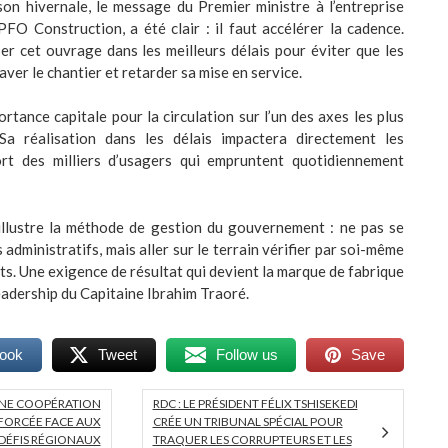
son hivernale, le message du Premier ministre à l’entreprise
FO Construction, a été clair : il faut accélérer la cadence.
iser cet ouvrage dans les meilleurs délais pour éviter que les
aver le chantier et retarder sa mise en service.
rtance capitale pour la circulation sur l’un des axes les plus
Sa réalisation dans les délais impactera directement les
ort des milliers d’usagers qui empruntent quotidiennement
 illustre la méthode de gestion du gouvernement : ne pas se
administratifs, mais aller sur le terrain vérifier par soi-même
ts. Une exigence de résultat qui devient la marque de fabrique
eadership du Capitaine Ibrahim Traoré.
book
Tweet
Follow us
Save
 UNE COOPÉRATION
RDC : LE PRÉSIDENT FÉLIX TSHISEKEDI
NFORCÉE FACE AUX
CRÉE UN TRIBUNAL SPÉCIAL POUR
DÉFIS RÉGIONAUX
TRAQUER LES CORRUPTEURS ET LES