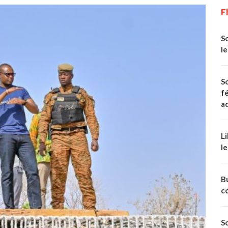
F
S
le
S
fé
ad
Li
le
Bu
c
So