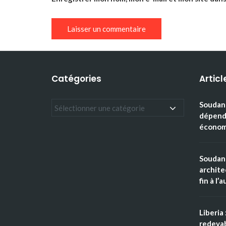
Catégories
Articl
Soudan 
dépenda
économi
Soudan 
archite
fin à l’
Liberia 
redevab