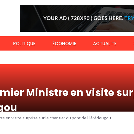
POLITIQUE
ÉCONOMIE
ACTUALITE
mier Ministre en visite sur
gou
tre en visite surprise sur le chantier du pont de Hèrèdougou