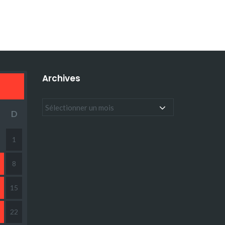
Archives
D
1
8
15
22