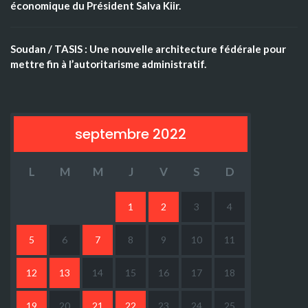
économique du Président Salva Kiir.
Soudan / TASIS : Une nouvelle architecture fédérale pour
mettre fin à l’autoritarisme administratif.
septembre 2022
L
M
M
J
V
S
D
1
2
3
4
5
6
7
8
9
10
11
12
13
14
15
16
17
18
19
20
21
22
23
24
25