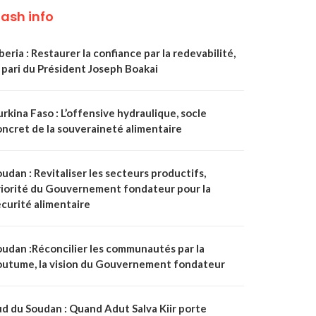
lash info
beria : Restaurer la confiance par la redevabilité,
 pari du Président Joseph Boakai
rkina Faso : L’offensive hydraulique, socle
oncret de la souveraineté alimentaire
udan : Revitaliser les secteurs productifs,
riorité du Gouvernement fondateur pour la
écurité alimentaire
oudan :Réconcilier les communautés par la
outume, la vision du Gouvernement fondateur
ud du Soudan : Quand Adut Salva Kiir porte