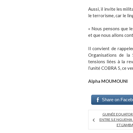
Aussi, il invite les mili
le terrorisme, car le lin
« Nous pensons que les
et que nous allons conti
Il convient de rappele
Organisations de la 
tensions liées à la re
l’unité COBRA 5, ce v
Alpha MOUMOUNI
Share on Face
GUINÉE EQUATORI
ENTRE S.E NGUEM
ET L’AMB