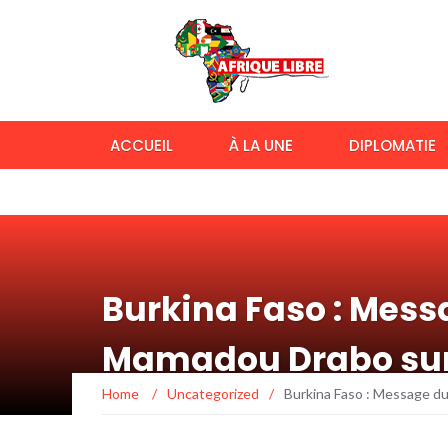
ACCUEIL
À LA UNE
DIPLOMATIE
Burkina Faso : Mes
Mamadou Drabo sur l
Home
/
Uncategorized
/
Burkina Faso : Message du