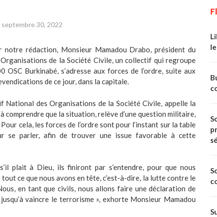
F
septembre 30, 2022
Li
le
ar notre rédaction, Monsieur Mamadou Drabo, président du
 Organisations de la Société Civile, un collectif qui regroupe
0 OSC Burkinabé, s’adresse aux forces de l’ordre, suite aux
Bu
evendications de ce jour, dans la capitale.
c
if National des Organisations de la Société Civile, appelle la
à comprendre que la situation, relève d’une question militaire,
So
 Pour cela, les forces de l’ordre sont pour l’instant sur la table
p
ur se parler, afin de trouver une issue favorable à cette
s
il plait à Dieu, ils finiront par s’entendre, pour que nous
S
 tout ce que nous avons en tête, c’est-à-dire, la lutte contre le
c
ous, en tant que civils, nous allons faire une déclaration de
, jusqu’à vaincre le terrorisme », exhorte Monsieur Mamadou
S