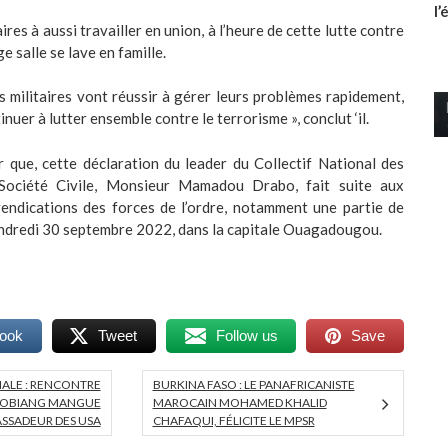
l
taires à aussi travailler en union, à l’heure de cette lutte contre
ge salle se lave en famille.
 militaires vont réussir à gérer leurs problèmes rapidement,
nuer à lutter ensemble contre le terrorisme », conclut ‘il.
r que, cette déclaration du leader du Collectif National des
Société Civile, Monsieur Mamadou Drabo, fait suite aux
vendications des forces de l’ordre, notamment une partie de
endredi 30 septembre 2022, dans la capitale Ouagadougou.
book
Tweet
Follow us
Save
ALE : RENCONTRE
BURKINA FASO : LE PANAFRICANISTE
A OBIANG MANGUE
MAROCAIN MOHAMED KHALID
ASSADEUR DES USA
CHAFAQUI, FÉLICITE LE MPSR