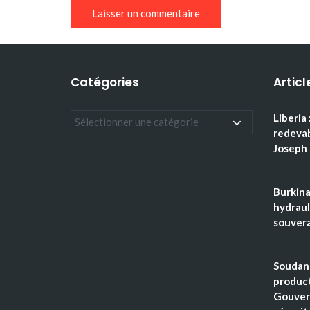
Catégories
Articl
Liberia 
redevab
Joseph 
Burkina
hydraul
souvera
Soudan 
product
Gouver