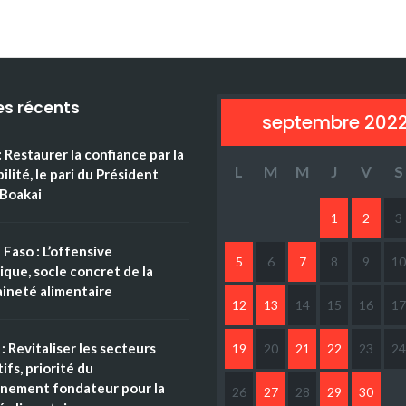
es récents
septembre 202
: Restaurer la confiance par la
L
M
M
J
V
S
ilité, le pari du Président
Boakai
1
2
3
 Faso : L’offensive
5
6
7
8
9
10
ique, socle concret de la
ineté alimentaire
12
13
14
15
16
17
: Revitaliser les secteurs
19
20
21
22
23
24
ifs, priorité du
nement fondateur pour la
26
27
28
29
30