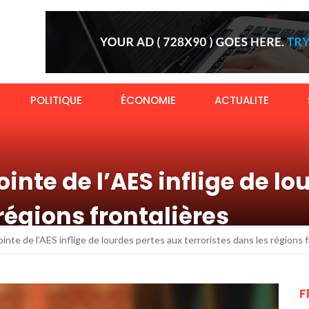
POLITIQUE
ÉCONOMIE
ACTUALITE
ointe de l’AES inflige de l
 régions frontalières
ointe de l’AES inflige de lourdes pertes aux terroristes dans les régions 
F