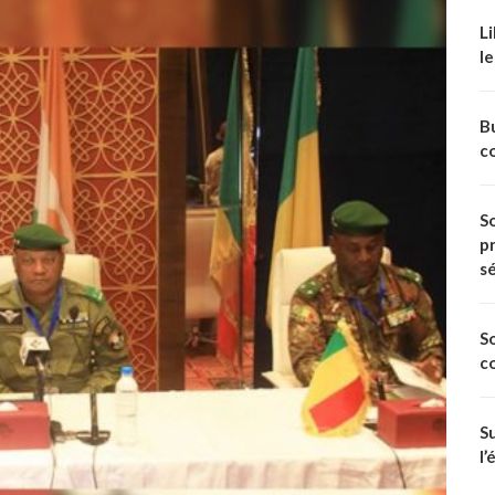
Li
le
Bu
c
So
p
s
S
c
S
l