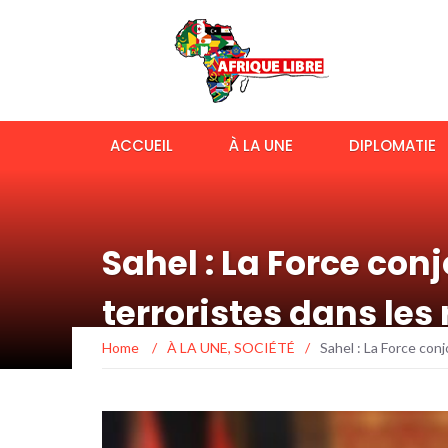
ACCUEIL
À LA UNE
DIPLOMATIE
Sahel : La Force conj
terroristes dans les
Home
/
À LA UNE
,
SOCIÉTÉ
/
Sahel : La Force conj