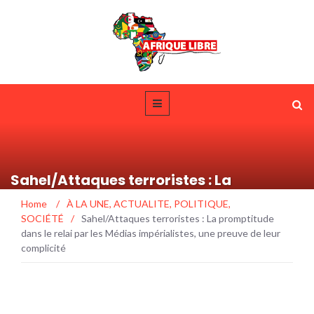
Sahel/Attaques terroristes : La
promptitude dans le relai par les Médias
Home
/
À LA UNE
,
ACTUALITE
,
POLITIQUE
,
impérialistes, une preuve de leur
SOCIÉTÉ
/
Sahel/Attaques terroristes : La promptitude
complicité
dans le relai par les Médias impérialistes, une preuve de leur
complicité