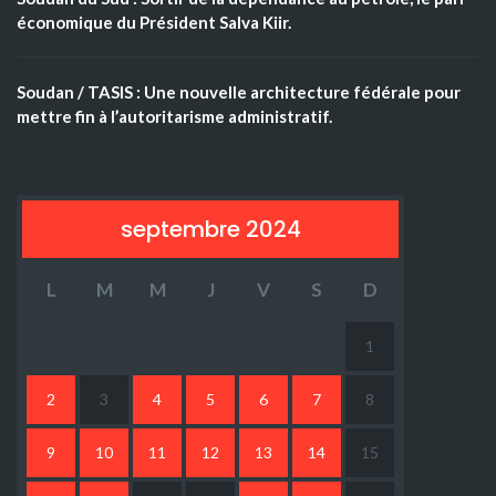
économique du Président Salva Kiir.
Soudan / TASIS : Une nouvelle architecture fédérale pour
mettre fin à l’autoritarisme administratif.
septembre 2024
L
M
M
J
V
S
D
1
2
3
4
5
6
7
8
9
10
11
12
13
14
15