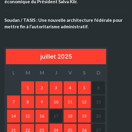
économique du Président Salva Kiir.
Soudan / TASIS : Une nouvelle architecture fédérale pour
mettre fin à l’autoritarisme administratif.
juillet 2025
L
M
M
J
V
S
D
1
2
3
4
5
6
7
8
9
10
11
12
13
14
15
16
17
18
19
20
21
22
23
24
25
26
27