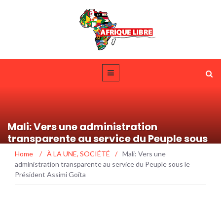
Mali: Vers une administration
transparente au service du Peuple sous
le Président Assimi Goïta
Home
/
À LA UNE
,
SOCIÉTÉ
/
Mali: Vers une
administration transparente au service du Peuple sous le
Président Assimi Goïta