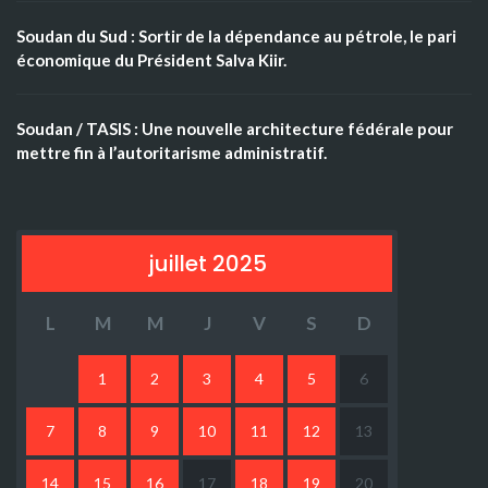
Soudan du Sud : Sortir de la dépendance au pétrole, le pari
économique du Président Salva Kiir.
Soudan / TASIS : Une nouvelle architecture fédérale pour
mettre fin à l’autoritarisme administratif.
juillet 2025
L
M
M
J
V
S
D
1
2
3
4
5
6
7
8
9
10
11
12
13
14
15
16
17
18
19
20