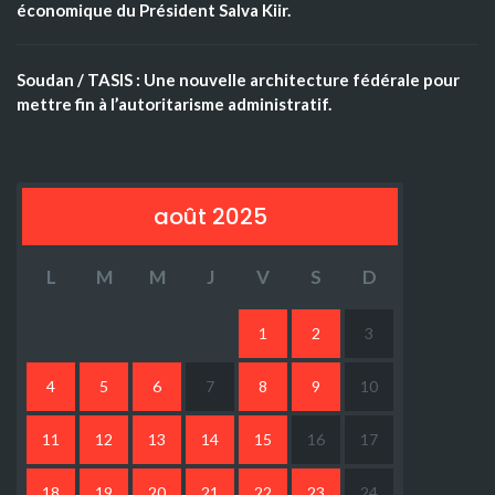
économique du Président Salva Kiir.
Soudan / TASIS : Une nouvelle architecture fédérale pour
mettre fin à l’autoritarisme administratif.
août 2025
L
M
M
J
V
S
D
1
2
3
4
5
6
7
8
9
10
11
12
13
14
15
16
17
18
19
20
21
22
23
24