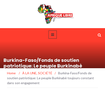
Burkina-Faso/Fonds de soutien
patriotique: Le peuple Burkinabè
toujours constant dans son
Home
/
À LA UNE
,
SOCIÉTÉ
/
Burkina-Faso/Fonds de
engagement
soutien patriotique: Le peuple Burkinabè toujours constant
dans son engagement