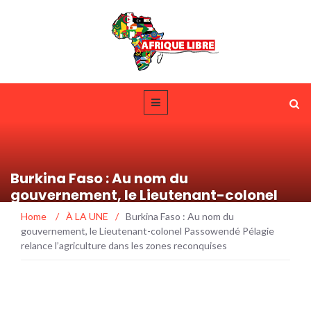
Burkina Faso : Au nom du
gouvernement, le Lieutenant-colonel
Passowendé Pélagie relance
Home
/
À LA UNE
/
Burkina Faso : Au nom du
l’agriculture dans les zones reconquises
gouvernement, le Lieutenant-colonel Passowendé Pélagie
relance l’agriculture dans les zones reconquises