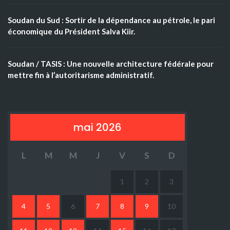
Soudan du Sud : Sortir de la dépendance au pétrole, le pari
économique du Président Salva Kiir.
Soudan / TASIS : Une nouvelle architecture fédérale pour
mettre fin à l’autoritarisme administratif.
mai 2026
L
M
M
J
V
S
D
1
2
3
4
5
6
7
8
9
10