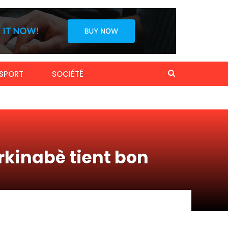
SPORT
SOCIÉTÉ
rkinabè tient bon