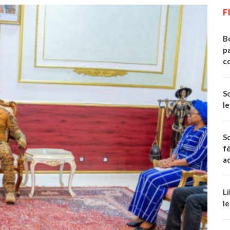
F
Bo
p
c
S
le
S
fé
ad
Li
le