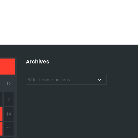
Archives
D
7
14
21