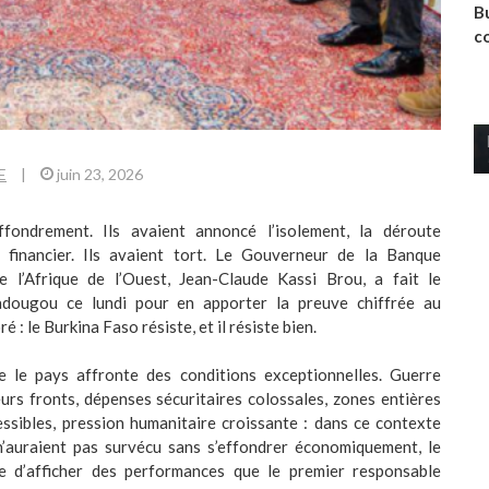
Bu
c
E
|
juin 23, 2026
effondrement. Ils avaient annoncé l’isolement, la déroute
 financier. Ils avaient tort. Le Gouverneur de la Banque
e l’Afrique de l’Ouest, Jean-Claude Kassi Brou, a fait le
dougou ce lundi pour en apporter la preuve chiffrée au
 : le Burkina Faso résiste, et il résiste bien.
e le pays affronte des conditions exceptionnelles. Guerre
urs fronts, dépenses sécuritaires colossales, zones entières
ssibles, pression humanitaire croissante : dans ce contexte
n’auraient pas survécu sans s’effondrer économiquement, le
e d’afficher des performances que le premier responsable