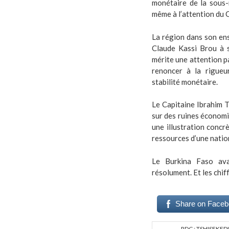
monétaire de la sous-
même à l’attention du C
La région dans son en
Claude Kassi Brou à sa
mérite une attention pa
renoncer à la rigueur
stabilité monétaire.
Le Capitaine Ibrahim T
sur des ruines économ
une illustration concrèt
ressources d’une natio
Le Burkina Faso ava
résolument. Et les chiff
Share on Face
RDC : TSHISEKED