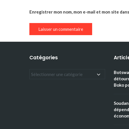
Enregistrer mon nom, mon e-mail et mon site dan
Catégories
Articl
Botswan
détourn
Boko po
Soudan 
dépenda
économi