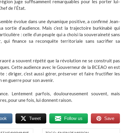
région juge suffisamment remarquables pour les porter lui-
hef de l’État.
semble évolue dans une dynamique positive, a confirmé Jean-
 sortie d’audience. Mais c’est la trajectoire burkinabè qui
rticulière : celle d’un peuple qui a choisi la souveraineté sans
, qui finance sa reconquête territoriale sans sacrifier sa
raoré a souvent répété que la révolution ne se construit pas
iques. Cette audience avec le Gouverneur de la BCEAO en est
e : diriger, c’est aussi gérer, préserver et faire fructifier les
n en guerre pour son avenir.
nce. Lentement parfois, douloureusement souvent, mais
res, pour une fois, lui donnent raison.
book
Tweet
Follow us
Save
I ET NDAYISHIMIYE,
TOGO : EN FIN DE MISSION,