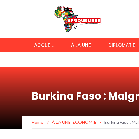
ACCUEIL
À LA UNE
DIPLOMATIE
Burkina Faso : Malgr
Home
/
À LA UNE
,
ÉCONOMIE
/
Burkina Faso : Mal