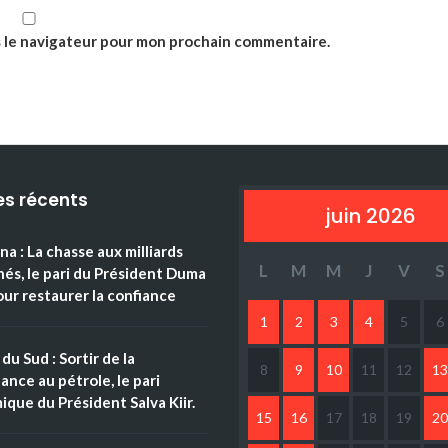
s le navigateur pour mon prochain commentaire.
es récents
juin 2026
a : La chasse aux milliards
L
M
M
J
V
S
és, le pari du Président Duma
ur restaurer la confiance
1
2
3
4
5
6
du Sud : Sortir de la
8
9
10
11
12
13
nce au pétrole, le pari
que du Président Salva Kiir.
15
16
17
18
19
20