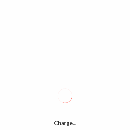
Faso : L’or national, un levier de
F
ineté économique
Bo
6
0
D
inier burkinabè connaît une transformation structurelle
025, le pays compte 15 mines industrielles en activité, ayant
So
oduire 51,5 tonnes…
Ki
So
co
S
me
p
Charge...
So