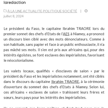
laredaction
À LA UNE
,
ACTUALITE
,
POLITIQUE
,
SOCIÉTÉ
|
juillet 8, 2024
Le président du Faso, le capitaine Ibrahim TRAORE lors du
premier sonnet des chefs d’Etats de l’
AES
à Niamey, a prononcé
un discours bien ciblé avec des mots dénonciateurs. Comme à
son habitude, sans papier et face à un public enthousiaste, il n’a
pas mâché ses mots. Il s’en est pris aux africains qui, pour des
intérêts égoïstes, se font esclaves des impérialistes, favorisant
le néocolonialisme.
Les valets locaux, qualifiés « d’esclaves de salon » par le
président du Faso et les impérialistes notamment, ont été ciblés
dans le discours du capitaine
Ibrahim TRAORE
, à la cérémonie
d’ouverture du sommet des chefs d’Etats à Niamey. Selon lui,
ces africains « esclaves de salon » trahissent leurs frères et
sœurs, leurs pays pour les intérêts des impérialistes.