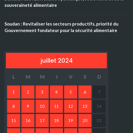
souveraineté alimentaire
Soudan : Revitaliser les secteurs productifs, priorité du
Gouvernement fondateur pour la sécurité alimentaire
juillet 2024
L
M
M
J
V
S
D
1
2
3
4
5
6
7
8
9
10
11
12
13
14
15
16
17
18
19
20
21