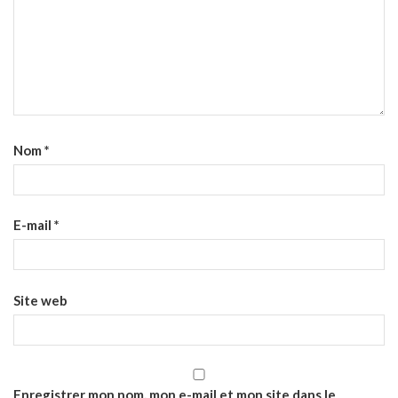
Nom
*
E-mail
*
Site web
Enregistrer mon nom, mon e-mail et mon site dans le